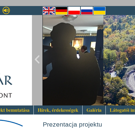
ekt bemutatása
Hírek, érdekességek
Galéria
Látogatói i
Prezentacja projektu