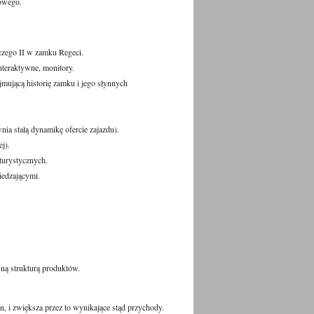
iowego.
czego II w zamku Regeci.
nteraktywne, monitory.
jmującą historię zamku i jego słynnych
a stałą dynamikę ofercie zajazdu).
ej).
turystycznych.
edzającymi.
ną strukturą produktów.
n, i zwiększa przez to wynikające stąd przychody.