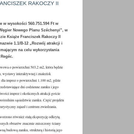
RANCISZEK RAKOCZY II
 w wysokości 560.751.594 Ft w
Węgier Nowego Planu Széchenyi”, w
zie Książe Franciszek Rakoczy II
nazwie 1.1/B-12 „Rozwój atrakcji i
 mającym na celu wykorzystania
 Regéc.
tawowa o powierzchni 503,2 m2, która będzie
 wystawy interaktywnej i znalezisk
 dla imprez o powierzchni 1.100 m2, gdzie
zedstawiające dni codzienne zamku i jego
wości imprez i okolicznych atrakcji goście
średnim sąsiedztwie zamku. Część projektu
urystyczny zajazd i centrum zwiedzania.
worzono również stałą ekspozycję odkrytą.
snych obrazów znacznie zniszczony ściany
ną budową zamku, strukturą i historią jego