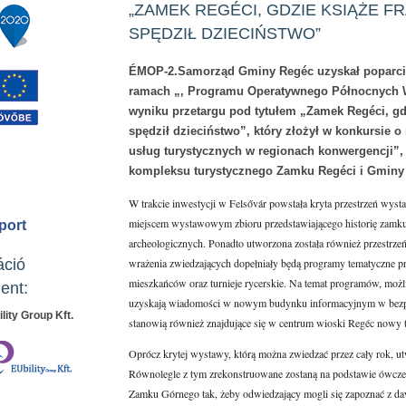
„ZAMEK REGÉCI, GDZIE KSIĄŻE F
SPĘDZIŁ DZIECIŃSTWO”
ÉMOP-2.Samorząd Gminy Regéc uzyskał poparcie
ramach „, Programu Operatywnego Północnych 
wyniku przetargu pod tytułem „Zamek Regéci, gd
spędził dzieciństwo”, który złożył w konkursie o 
usług turystycznych w regionach konwergencji”,
kompleksu turystycznego Zamku Regéci i Gminy
W trakcie inwestycji w Felsővár powstała kryta przestrzeń wys
miejscem wystawowym zbioru przedstawiającego historię zamku,
port
archeologicznych. Ponadto utworzona została również przestrzeń
áció
wrażenia zwiedzających dopełniały będą programy tematyczne pr
mieszkańców oraz turnieje rycerskie. Na temat programów, możli
ent:
uzyskają wiadomości w nowym budynku informacyjnym w bezpo
lity Group Kft.
stanowią również znajdujące się w centrum wioski Regéc nowy t
Oprócz krytej wystawy, którą można zwiedzać przez cały rok, ut
Równolegle z tym zrekonstruowane zostaną na podstawie ówcze
Zamku Górnego tak, żeby odwiedzający mogli się zapoznać z daw