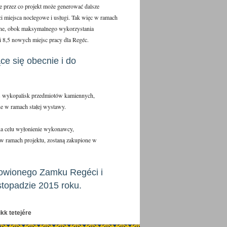
e przez co projekt może generować dalsze
ci miejsca noclegowe i usługi. Tak więc w ramach
czne, obok maksymalnego wykorzystania
wi 8,5 nowych miejsc pracy dla Regéc.
ce się obecnie i do
as wykopalisk przedmiotów kamiennych,
ne w ramach stałej wystawy.
 na celu wyłonienie wykonawcy,
 w ramach projektu, zostaną zakupione w
owionego Zamku Regéci i
stopadzie 2015 roku.
ikk tetejére