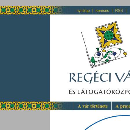
nyitólap
keresés
RSS
A vár története
A proj