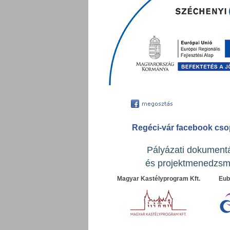
Regéci-vár facebook cso
Pályázati dokument
és projektmenedzsm
Magyar Kastélyprogram Kft.
Eubi