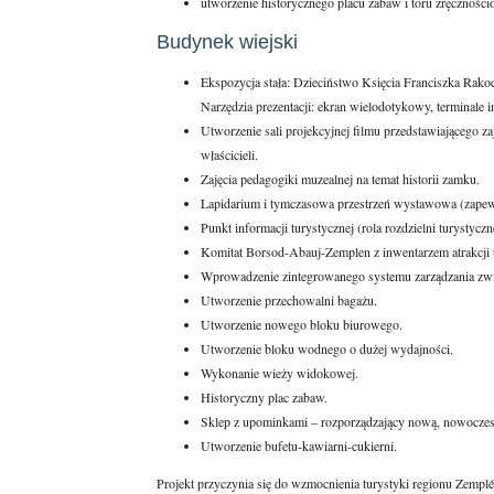
utworzenie historycznego placu zabaw i toru zręcznośc
Budynek wiejski
Ekspozycja stała: Dzieciństwo Księcia Franciszka Rako
Narzędzia prezentacji: ekran wielodotykowy, terminale i
Utworzenie sali projekcyjnej filmu przedstawiającego za
właścicieli.
Zajęcia pedagogiki muzealnej na temat historii zamku.
Lapidarium i tymczasowa przestrzeń wystawowa (zapewni
Punkt informacji turystycznej (rola rozdzielni turystyczn
Komitat Borsod-Abauj-Zemplen z inwentarzem atrakcji 
Wprowadzenie zintegrowanego systemu zarządzania zwi
Utworzenie przechowalni bagażu.
Utworzenie nowego bloku biurowego.
Utworzenie bloku wodnego o dużej wydajności.
Wykonanie wieży widokowej.
Historyczny plac zabaw.
Sklep z upominkami – rozporządzający nową, nowoczes
Utworzenie bufetu-kawiarni-cukierni.
Projekt przyczynia się do wzmocnienia turystyki regionu Zemplé