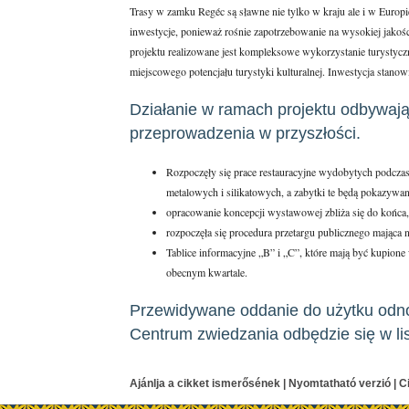
Trasy w zamku Regéc są sławne nie tylko w kraju ale i w Europi
inwestycje, ponieważ rośnie zapotrzebowanie na wysokiej jakoś
projektu realizowane jest kompleksowe wykorzystanie turysty
miejscowego potencjału turystyki kulturalnej. Inwestycja stano
Działanie w ramach projektu odbywają
przeprowadzenia w przyszłości.
Rozpoczęły się prace restauracyjne wydobytych podcz
metalowych i silikatowych, a zabytki te będą pokazywa
opracowanie koncepcji wystawowej zbliża się do końca,
rozpoczęła się procedura przetargu publicznego mająca
Tablice informacyjne „B” i „C”, które mają być kupione
obecnym kwartale.
Przewidywane oddanie do użytku odn
Centrum zwiedzania odbędzie się w li
Ajánlja a cikket ismerősének
|
Nyomtatható verzió
|
C