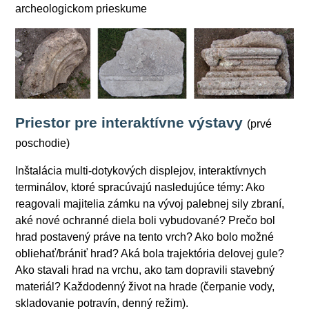
archeologickom prieskume
Priestor pre interaktívne výstavy
(prvé
poschodie)
Inštalácia multi-dotykových displejov, interaktívnych
terminálov, ktoré spracúvajú nasledujúce témy: Ako
reagovali majitelia zámku na vývoj palebnej sily zbraní,
aké nové ochranné diela boli vybudované? Prečo bol
hrad postavený práve na tento vrch? Ako bolo možné
obliehať/brániť hrad? Aká bola trajektória delovej gule?
Ako stavali hrad na vrchu, ako tam dopravili stavebný
materiál? Každodenný život na hrade (čerpanie vody,
skladovanie potravín, denný režim).