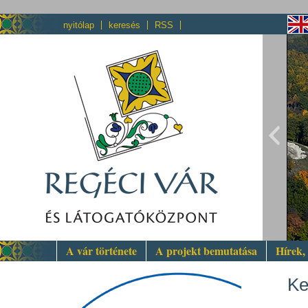
nyitólap
keresés
RSS
A vár története
A projekt bemutatása
Hírek,
Ke