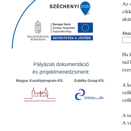
Az o
cikk
akár
Álta
Ha k
tud 
Pályázati dokumentáció
ezen
és projektmenedzsment:
Magyar Kastélyprogram Kft.
Eubility Group Kft.
A ke
szűk
szű
A ta
A vi