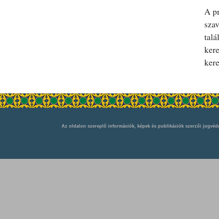
A pr
szav
talá
kere
kere
Az oldalon szereplő információk, képek és publikációk szerzői jogvéde