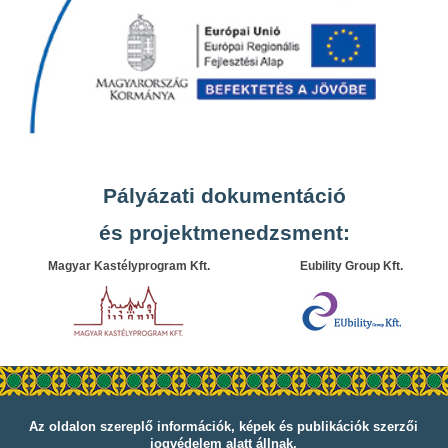
Pályázati dokumentáció
és projektmenedzsment:
Magyar Kastélyprogram Kft.
Eubility Group Kft.
Az oldalon szereplő információk, képek és publikációk szerzői
jogvédelem alatt állnak.