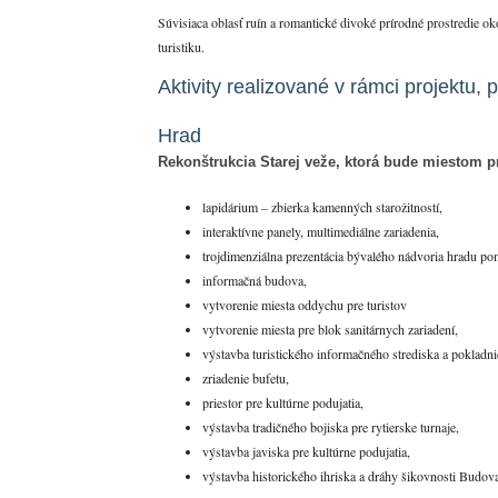
Súvisiaca oblasť ruín a romantické divoké prírodné prostredie oko
turistiku.
Aktivity realizované v rámci projektu, 
Hrad
Rekonštrukcia Starej veže, ktorá bude miestom pr
lapidárium – zbierka kamenných starožitností,
interaktívne panely, multimediálne zariadenia,
trojdimenziálna prezentácia bývalého nádvoria hradu 
informačná budova,
vytvorenie miesta oddychu pre turistov
vytvorenie miesta pre blok sanitárnych zariadení,
výstavba turistického informačného strediska a pokladni
zriadenie bufetu,
priestor pre kultúrne podujatia,
výstavba tradičného bojiska pre rytierske turnaje,
výstavba javiska pre kultúrne podujatia,
výstavba historického ihriska a dráhy šikovnosti Budov