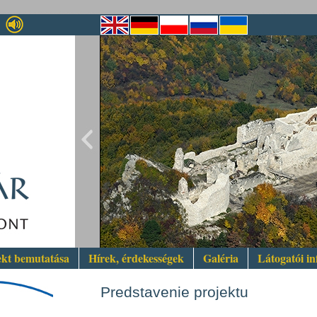
ekt bemutatása
Hírek, érdekességek
Galéria
Látogatói i
Predstavenie projektu