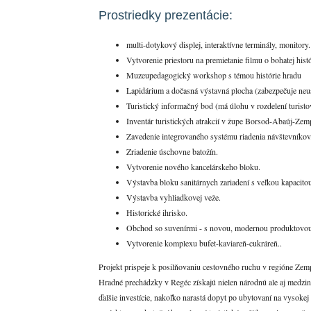
Prostriedky prezentácie:
multi-dotykový displej, interaktívne terminály, monitory.
Vytvorenie priestoru na premietanie filmu o bohatej hist
Muzeupedagogický workshop s témou histórie hradu
Lapidárium a dočasná výstavná plocha (zabezpečuje neu
Turistický informačný bod (má úlohu v rozdelení turisto
Inventár turistických atrakcií v župe Borsod-Abaúj-Zem
Zavedenie integrovaného systému riadenia návštevníkov
Zriadenie úschovne batožín.
Vytvorenie nového kancelárskeho bloku.
Výstavba bloku sanitárnych zariadení s veľkou kapacito
Výstavba vyhliadkovej veže.
Historické ihrisko.
Obchod so suvenírmi - s novou, modernou produktovou
Vytvorenie komplexu bufet-kaviareň-cukráreň..
Projekt prispeje k posilňovaniu cestovného ruchu v regióne Zemp
Hradné prechádzky v Regéc získajú nielen národnú ale aj medzin
ďalšie investície, nakoľko narastá dopyt po ubytovaní na vysokej