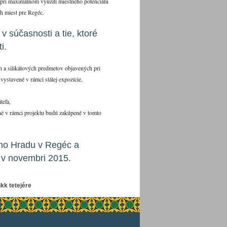
e pri maximálnom využití miestneho potenciálu
h miest pre Regéc.
v súčasnosti a tie, ktoré
i.
h a silikátových predmetov objavených pri
vystavené v rámci stálej expozície,
teľa,
né v rámci projektu budú zakúpené v tomto
ho Hradu v Regéc a
 v novembri 2015.
ikk tetejére