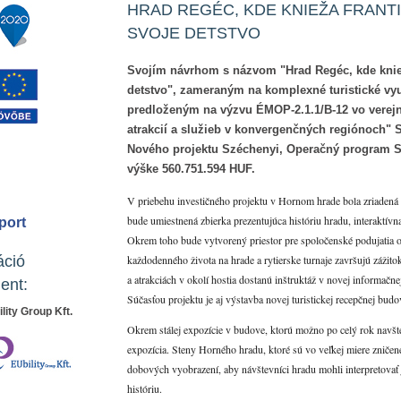
HRAD REGÉC, KDE KNIEŽA FRANTIŠ
SVOJE DETSTVO
Svojím návrhom s názvom "Hrad Regéc, kde knieža
detstvo", zameraným na komplexné turistické vy
predloženým na výzvu ÉMOP-2.1.1/B-12 vo verejn
atrakcií a služieb v konvergenčných regiónoch"
Nového projektu Széchenyi, Operačný program S
výške 560.751.594 HUF.
V priebehu investičného projektu v Hornom hrade bola zriadená 
bude umiestnená zbierka prezentujúca históriu hradu, interaktívn
port
Okrem toho bude vytvorený priestor pre spoločenské podujatia 
áció
každodenného života na hrade a rytierske turnaje završujú zážit
a atrakciách v okolí hostia dostanú inštruktáž v novej informačne
ent:
Súčasťou projektu je aj výstavba novej turistickej recepčnej bud
lity Group Kft.
Okrem stálej expozície v budove, ktorú možno po celý rok navšte
expozícia. Steny Horného hradu, ktoré sú vo veľkej miere zniče
dobových vyobrazení, aby návštevníci hradu mohli interpretovať 
históriu.