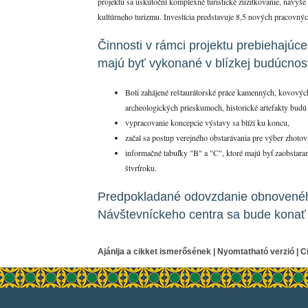
projektu sa uskutoční komplexné turistické zužitkovanie, navyš
kultúrneho turizmu. Investícia predstavuje 8,5 nových pracovnýc
Činnosti v rámci projektu prebiehajúce 
majú byť vykonané v blízkej budúcnost
Boli zahájené reštaurátorské práce kamenných, kovovýc
archeologických prieskumoch, historické artefakty budú 
vypracovanie koncepcie výstavy sa blíži ku koncu,
začal sa postup verejného obstarávania pre výber zhotovi
informačné tabuľky "B" a "C", ktoré majú byť zaobstara
štvrťroku.
Predpokladané odovzdanie obnovené
Návštevníckeho centra sa bude konať
Ajánlja a cikket ismerősének
|
Nyomtatható verzió
|
C