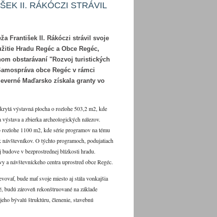
EK II. RÁKÓCZI STRÁVIL
 František II. Rákóczi strávil svoje
užitie Hradu Regéc a Obce Regéc,
om obstarávaní "Rozvoj turistických
 Samospráva obce Regéc v rámci
everné Maďarsko získala granty vo
krytá výstavná plocha o rozlohe 503,2 m2, kde
a výstava a zbierka archeologických nálezov.
o rozlohe 1100 m2, kde série programov na tému
ok návštevníkov. O týchto programoch, podujatiach
j budove v bezprostrednej blízkosti hradu.
ovy a návštevníckeho centra uprostred obce Regéc.
vovať, bude mať svoje miesto aj stála vonkajšia
né, budú zároveň rekonštruované na základe
jeho bývalú štruktúru, členenie, stavebnú