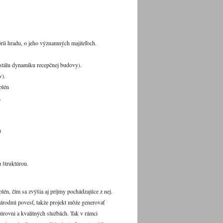
órii hradu, o jeho významných majiteľoch.
stálu dynamiku recepčnej budovy).
v).
plén
.
u
 štruktúrou.
lén, čím sa zvýšia aj príjmy pochádzajúce z nej.
árodnú povesť, takže projekt môže generovať
 úrovni a kvalitných službách. Tak v rámci