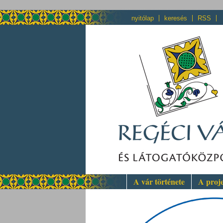
nyitólap
keresés
RSS
A vár története
A proj