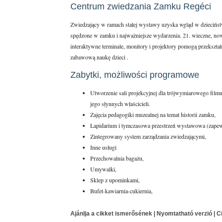
Centrum zwiedzania Zamku Regéci
Zwiedzający w ramach stałej wystawy uzyska wgląd w dziecińst
spędzone w zamku i najważniejsze wydarzenia. 21. wieczne, now
interaktywne terminale, monitory i projektory pomogą przekształ
zabawową naukę dzieci .
Zabytki, możliwości programowe
Utworzenie sali projekcyjnej dla trójwymiarowego filmu 
jego słynnych właścicieli.
Zajęcia pedagogiki muzealnej na temat historii zamku,
Lapidarium i tymczasowa przestrzeń wystawowa (zapewni
Zintegrowany system zarządzania zwiedzającymi,
Inne usługi
Przechowalnia bagażu,
Umywalki,
Sklep z upominkami,
Bufet-kawiarnia-cukiernia,
Ajánlja a cikket ismerősének
|
Nyomtatható verzió
|
C