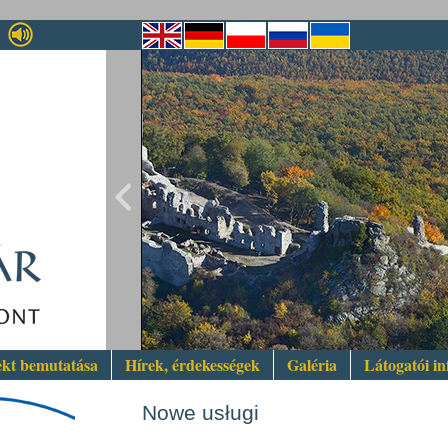
ekt bemutatása
Hírek, érdekességek
Galéria
Látogatói i
Nowe usługi