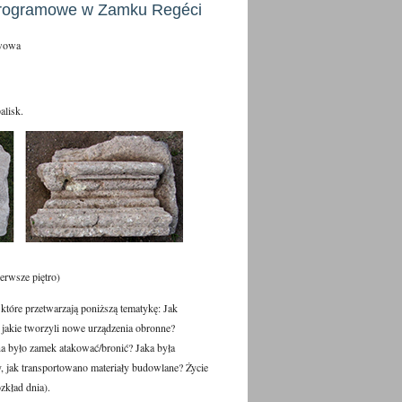
programowe w Zamku Regéci
awowa
alisk.
ierwsze piętro)
które przetwarzają poniższą tematykę: Jak
 jakie tworzyli nowe urządzenia obronne?
a było zamek atakować/bronić? Jaka była
y, jak transportowano materiały budowlane? Życie
zkład dnia).