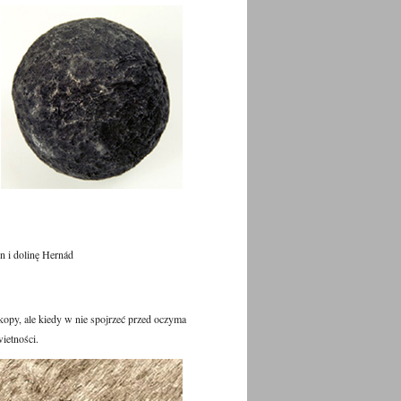
 i dolinę Hernád
kopy, ale kiedy w nie spojrzeć przed oczyma
ietności.