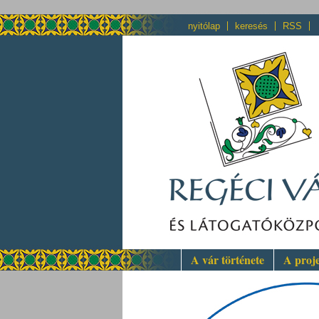
nyitólap
keresés
RSS
A vár története
A proj