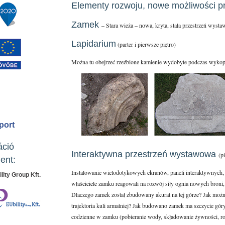
Elementy rozwoju, nowe możliwości 
Zamek
– Stara wieża – nowa, kryta, stała przestrzeń wyst
Lapidarium
(parter i pierwsze piętro)
Można tu obejrzeć rzeźbione kamienie wydobyte podczas wykop
port
áció
Interaktywna przestrzeń wystawowa
(p
ent:
Instalowanie wielodotykowych ekranów, paneli interaktywnych, 
lity Group Kft.
właściciele zamku reagowali na rozwój siły ognia nowych broni,
Dlaczego zamek został zbudowany akurat na tej górze? Jak możn
trajektoria kuli armatniej? Jak budowano zamek ma szczycie gór
codzienne w zamku (pobieranie wody, składowanie żywności, ro