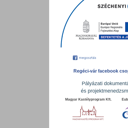
Regéci-vár facebook cso
Pályázati dokument
és projektmenedzsm
Magyar Kastélyprogram Kft.
Eubi