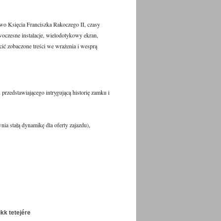
wo Księcia Franciszka Rakoczego II, czasy
oczesne instalacje, wielodotykowy ekran,
cić zobaczone treści we wrażenia i wesprą
przedstawiającego intrygującą historię zamku i
a stałą dynamikę dla oferty zajazdu),
ikk tetejére