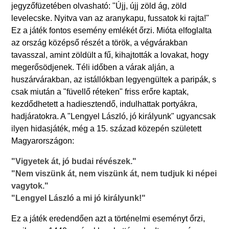
jegyzőfüzetében olvasható: "Újj, újj zöld ág, zöld
levelecske. Nyitva van az aranykapu, fussatok ki rajta!"
Ez a játék fontos esemény emlékét őrzi. Mióta elfoglalta
az ország középső részét a török, a végvárakban
tavasszal, amint zöldült a fű, kihajtották a lovakat, hogy
megerősödjenek. Téli időben a várak alján, a
huszárvárakban, az istállókban legyengültek a paripák, s
csak miután a "füvellő réteken" friss erőre kaptak,
kezdődhetett a hadiesztendő, indulhattak portyákra,
hadjáratokra. A "Lengyel László, jó királyunk" ugyancsak
ilyen hidasjáték, még a 15. század közepén született
Magyarországon:
"Vigyetek át, jó budai révészek."
"Nem viszünk át, nem viszünk át, nem tudjuk ki népei
vagytok."
"Lengyel László a mi jó királyunk!"
Ez a játék eredendően azt a történelmi eseményt őrzi,