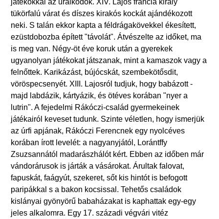
játékokkal az uralkodók. XIV. Lajos francia király
tükörfalú várat és díszes kirakós kockát ajándékozott
neki. S talán ekkor kapta a féldrágakövekkel ékesített,
ezüstdobozba épített "távolát". Átvészelte az időket, ma
is meg van. Négy-öt éve koruk után a gyerekek
ugyanolyan játékokat játszanak, mint a kamaszok vagy a
felnőttek. Karikázást, bújócskát, szembekötősdit,
vöröspecsenyét. XIII. Lajosról tudjuk, hogy babázott -
majd labdázik, kártyázik, és ötéves korában "nyer a
lutrin". A fejedelmi Rákóczi-család gyermekeinek
játékairól keveset tudunk. Szinte véletlen, hogy ismerjük
az úrfi apjának, Rákóczi Ferencnek egy nyolcéves
korában írott levelét: a nagyanyjától, Lorántffy
Zsuzsannától madarászhálót kért. Ebben az időben már
vándorárusok is járták a vásárokat. Árultak falovat,
fapuskát, faágyút, szekeret, sőt kis hintót is befogott
paripákkal s a bakon kocsissal. Tehetős családok
kislányai gyönyörű babaházakat is kaphattak egy-egy
jeles alkalomra. Egy 17. századi végvári vitéz