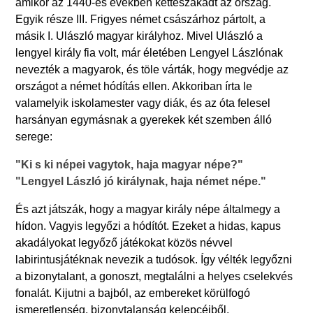
amikor az 1440-es években kettészakadt az ország.
Egyik része III. Frigyes német császárhoz pártolt, a
másik I. Ulászló magyar királyhoz. Mivel Ulászló a
lengyel király fia volt, már életében Lengyel Lászlónak
nevezték a magyarok, és töle várták, hogy megvédje az
országot a német hódítás ellen. Akkoriban írta le
valamelyik iskolamester vagy diák, és az óta felesel
harsányan egymásnak a gyerekek két szemben álló
serege:
"Ki s ki népei vagytok, haja magyar népe?"
"Lengyel László jó királynak, haja német népe."
És azt játszák, hogy a magyar király népe általmegy a
hídon. Vagyis legyőzi a hódítót. Ezeket a hidas, kapus
akadályokat legyőző játékokat közös névvel
labirintusjátéknak nevezik a tudósok. Így vélték legyőzni
a bizonytalant, a gonoszt, megtalálni a helyes cselekvés
fonalát. Kijutni a bajból, az embereket körülfogó
ismeretlenség, bizonytalanság kelepcéiből.