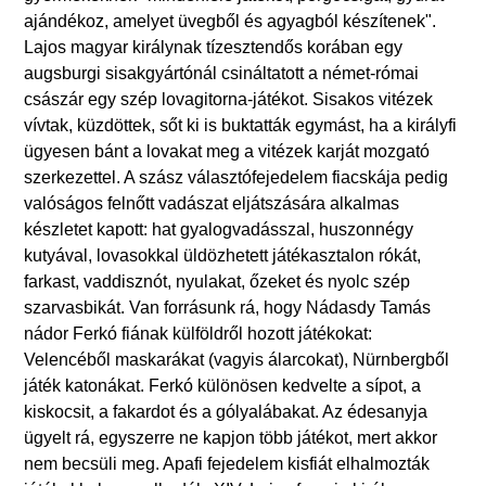
ajándékoz, amelyet üvegből és agyagból készítenek".
Lajos magyar királynak tízesztendős korában egy
augsburgi sisakgyártónál csináltatott a német-római
császár egy szép lovagitorna-játékot. Sisakos vitézek
vívtak, küzdöttek, sőt ki is buktatták egymást, ha a királyfi
ügyesen bánt a lovakat meg a vitézek karját mozgató
szerkezettel. A szász választófejedelem fiacskája pedig
valóságos felnőtt vadászat eljátszására alkalmas
készletet kapott: hat gyalogvadásszal, huszonnégy
kutyával, lovasokkal üldözhetett játékasztalon rókát,
farkast, vaddisznót, nyulakat, őzeket és nyolc szép
szarvasbikát. Van forrásunk rá, hogy Nádasdy Tamás
nádor Ferkó fiának külföldről hozott játékokat:
Velencéből maskarákat (vagyis álarcokat), Nürnbergből
játék katonákat. Ferkó különösen kedvelte a sípot, a
kiskocsit, a fakardot és a gólyalábakat. Az édesanyja
ügyelt rá, egyszerre ne kapjon több játékot, mert akkor
nem becsüli meg. Apafi fejedelem kisfiát elhalmozták