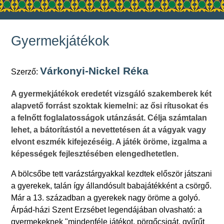
Gyermekjátékok
Várkonyi-Nickel Réka
Szerző:
A gyermekjátékok eredetét vizsgáló szakemberek két
alapvető forrást szoktak kiemelni: az ősi rítusokat és
a felnőtt foglalatosságok utánzását. Célja számtalan
lehet, a bátorítástól a nevettetésen át a vágyak vagy
elvont eszmék kifejezéséig. A játék öröme, izgalma a
képességek fejlesztésében elengedhetetlen.
A bölcsőbe tett varázstárgyakkal kezdtek először játszani
a gyerekek, talán így állandósult babajátékként a csörgő.
Már a 13. században a gyerekek nagy öröme a golyó.
Árpád-házi Szent Erzsébet legendájában olvasható: a
gyermekeknek "mindenféle játékot, pörgőcsigát, gyűrűt